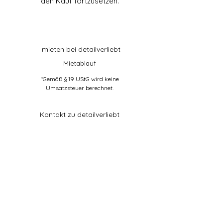
den Kauf fortzusetzen.
mieten bei detailverliebt
Mietablauf
*Gemäß § 19 UStG wird keine
Umsatzsteuer berechnet.
Kontakt zu detailverliebt
Kontaktformular
über detailverliebt
Impressum
Datenschutz