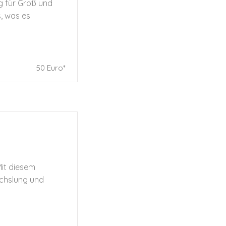
g für Groß und
s, was es
50 Euro*
Mit diesem
echslung und