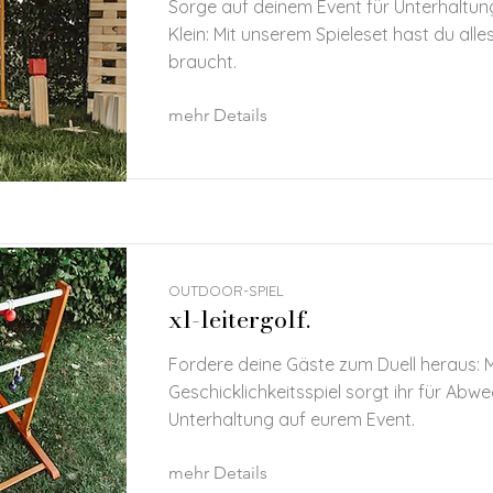
Sorge auf deinem Event für Unterhaltun
Klein: Mit unserem Spieleset hast du alle
braucht.
mehr Details
OUTDOOR-SPIEL
xl-leitergolf.
Fordere deine Gäste zum Duell heraus: 
Geschicklichkeitsspiel sorgt ihr für Abw
Unterhaltung auf eurem Event.
mehr Details