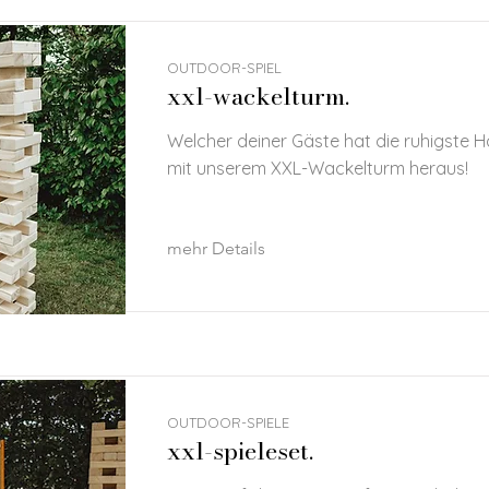
OUTDOOR-SPIEL
xxl-wackelturm.
Welcher deiner Gäste hat die ruhigste H
mit unserem XXL-Wackelturm heraus!
mehr Details
OUTDOOR-SPIELE
xxl-spieleset.