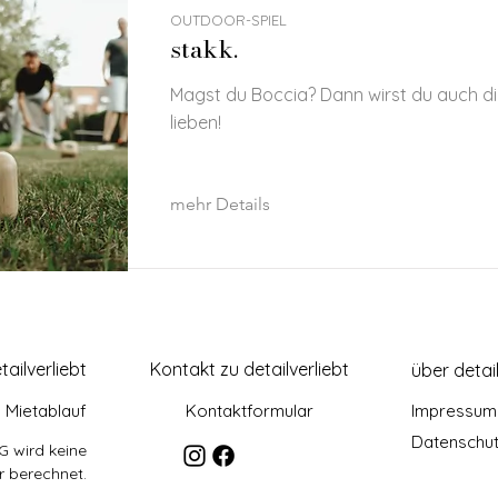
OUTDOOR-SPIEL
stakk.
Magst du Boccia? Dann wirst du auch di
lieben!
mehr Details
tailverliebt
Kontakt zu detailverliebt
über detail
Mietablauf
Kontaktformular
Impressum
Datenschu
G wird keine
 berechnet.