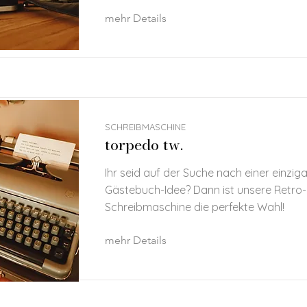
mehr Details
SCHREIBMASCHINE
torpedo tw.
Ihr seid auf der Suche nach einer einzig
Gästebuch-Idee? Dann ist unsere Retro-
Schreibmaschine die perfekte Wahl!
mehr Details