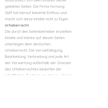
ausdrücklich von allen Inhalten dieser
gelinkten Seiten. Die Firma Hornung
GbR hat hierauf keinerlei Einfluss und
macht sich diese Inhalte nicht zu Eigen.
Urheberrecht
Die durch den Seitenbetreiber erstellten
Inhalte und Werke auf diesen Seiten
unterliegen dem deutschen
Urheberrecht. Die Vervielfältigung,
Bearbeitung, Verbreitung und jede Art
der Verwertung außerhalb der Grenzen
des Urheberrechtes bedürfen der
schriftlichen Zustimmung des jeweiligen
Autors bzw. Erstellers. Soweit die Inhalte
auf dieser Seite nicht vom Betreiber
erstellt wurden, werden die
Urheberrechte Dritter beachtet.
Insbesondere werden Inhalte Dritter als