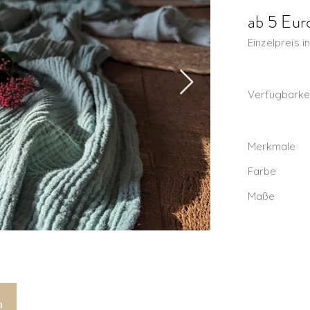
ab 5 Eur
Einzelpreis i
Verfügbarke
Merkmale
Farbe
Maße
n