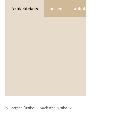
Artikeldetails
mieten
abholen & versenden
< voriger Artikel
nächster Artikel >