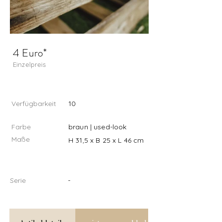
4 Euro*
Einzelpreis
Verfügbarkeit
10
Farbe
braun | used-look
Maße
H 31,5 x B 25 x L 46 cm
Serie
-