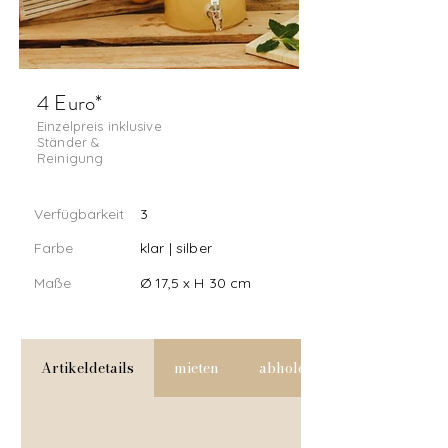
4 Euro*
Einzelpreis inklusive
Ständer &
Reinigung
Verfügbarkeit
3
Farbe
klar | silber
Maße
Ø 17,5 x H 30 cm
Artikeldetails
mieten
abholen & versenden