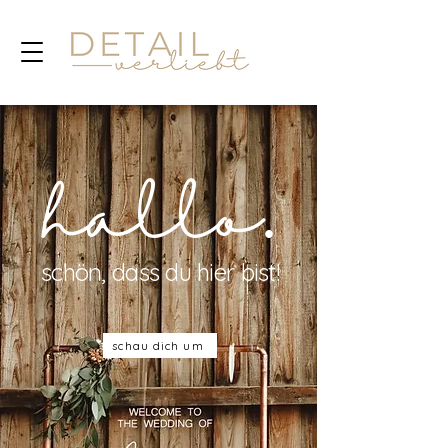
hallo.
schön, dass du hier bist!
schau dich um