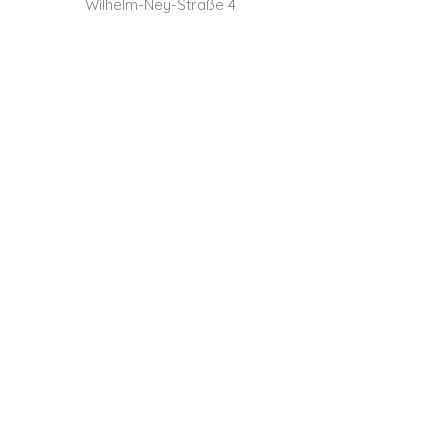
Wilhelm-Ney-Straße 4
36160 Dipperz (Fulda)
detailverliebt.fd@gmail.com
Dein Event-Datum
*
Vorname, Nachname
*
E-Mail-Adresse
*
Deine Nachricht an uns
*