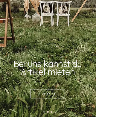
Bei uns kannst
du
Artikel
mieten
stöbern